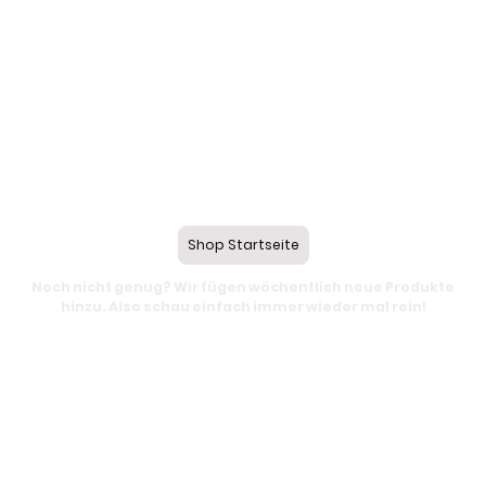
Shop Startseite
Noch nicht genug? Wir fügen wöchentlich neue Produkte
hinzu. Also schau einfach immer wieder mal rein!
© Urheberrecht. Alle Rechte
Impressum
|
AGB
&
Widerruf
|
vorbehalten.
Datenschutzerklärung