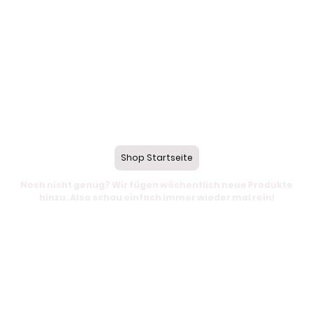
Shop Startseite
Noch nicht genug? Wir fügen wöchentlich neue Produkte
hinzu. Also schau einfach immer wieder mal rein!
© Urheberrecht. Alle Rechte
Impressum
|
AGB
&
Widerruf
|
vorbehalten.
Datenschutzerklärung