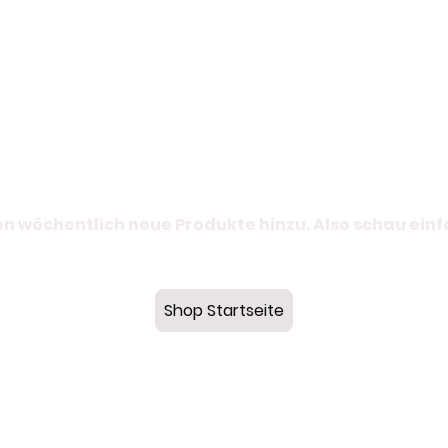
n wöchentlich neue Produkte hinzu. Also schau ein
Shop Startseite