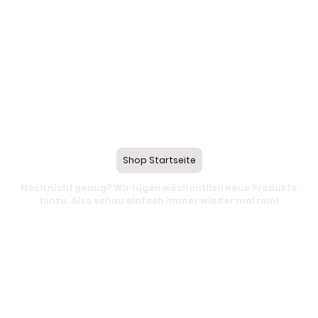
Shop Startseite
Noch nicht genug? Wir fügen wöchentlich neue Produkte
hinzu. Also schau einfach immer wieder mal rein!
© Urheberrecht. Alle Rechte
Impressum
|
AGB
&
Widerruf
|
vorbehalten.
Datenschutzerklärung