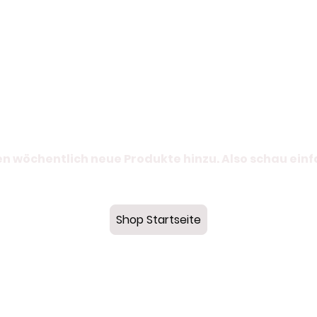
n wöchentlich neue Produkte hinzu. Also schau ein
Shop Startseite