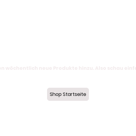
n wöchentlich neue Produkte hinzu. Also schau ein
Shop Startseite