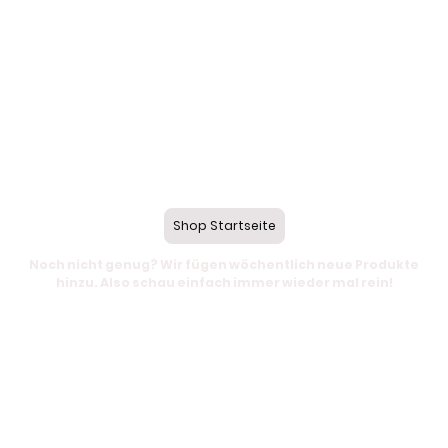
Shop Startseite
Noch nicht genug? Wir fügen wöchentlich neue Produkte
hinzu. Also schau einfach immer wieder mal rein!
© Urheberrecht. Alle Rechte
Impressum
|
AGB
&
Widerruf
|
vorbehalten.
Datenschutzerklärung